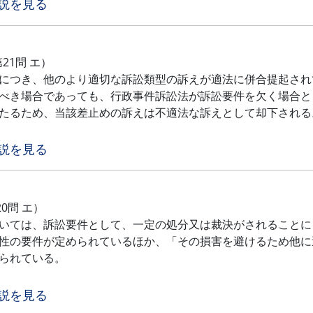
説を見る
第21問 エ）
につき、他のより適切な訴訟類型の訴えが適法に併合提起され
べき場合であっても、行政事件訴訟法が訴訟要件を欠く場合と
たるため、当該差止めの訴えは不適法な訴えとして却下される
説を見る
20問 エ）
いては、訴訟要件として、一定の処分又は裁決がされることに
性の要件が定められているほか、「その損害を避けるため他に
られている。
説を見る