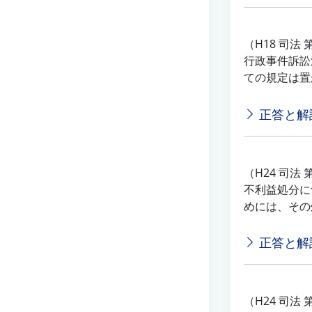
（H18 司法 
行政事件訴訟
ての規定は置
正答と解
（H24 司法 
不利益処分に
めには、その
正答と解
（H24 司法 