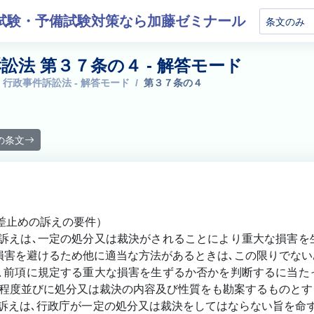
試験・予備試験対策なら加藤ゼミナール
訟法 第３７条の４ - 解答モード
 行政事件訴訟法 - 解答モード
第３７条の４
の条文
（差止めの訴えの要件）
訴えは､一定の処分又は裁決がされることにより重大な損害を
損害を避けるため他に適当な方法があるときは､この限りでな
､前項に規定する重大な損害を生ずるか否かを判断するに当た
程度並びに処分又は裁決の内容及び性質をも勘案するものと
訴えは､行政庁が一定の処分又は裁決をしてはならない旨を命