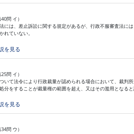
第40問 イ）
法には、差止訴訟に関する規定があるが、行政不服審査法には
かれていない。
説を見る
第25問 イ）
ついて法令により行政裁量が認められる場合において、裁判所
処分をすることが裁量権の範囲を超え、又はその濫用となると
説を見る
第34問 ウ）