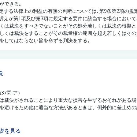
とができる｡
定する法律上の利益の有無の判断については､第9条第2項の
訴えが第1項及び第3項に規定する要件に該当する場合において
くは裁決をすべきでないことがその処分若しくは裁決の根拠と
しくは裁決をすることがその裁量権の範囲を超え若しくはその
をしてはならない旨を命ずる判決をする｡
説
第37問 ア）
は裁決がされることにより重大な損害を生ずるおそれがある場
を避けるため他に適当な方法があるときは、例外的に差止めの
説を見る