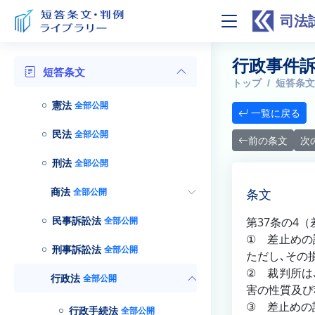
司法
行政事件訴
短答条文
トップ
短答条文
憲法
全部公開
一覧に戻る
民法
全部公開
前の条文
次
刑法
全部公開
商法
全部公開
条文
民事訴訟法
全部公開
第37条の4
① 差止めの
刑事訴訟法
全部公開
ただし､その
② 裁判所は
行政法
全部公開
害の性質及び
③ 差止めの
行政手続法
全部公開