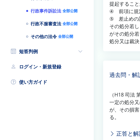
提起するこ
行政事件訴訟法
④ 前項に規
全部公開
⑤ 差止めの
行政不服審査法
全部公開
その処分若し
がその処分若
その他の法令
全部公開
処分又は裁決
短答判例
ログイン・新規登録
過去問・解
使い方ガイド
（H18 司法 
一定の処分又
が、その損害
る。
正答と解