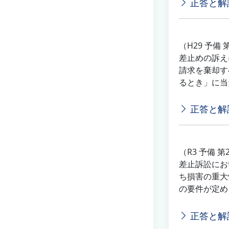
正答と解
（H29 予備 
差止めの訴え
請求を棄却す
るとき」に当
正答と解
（R3 予備 第
差止訴訟にお
ち損害の重大
の要件が定め
正答と解