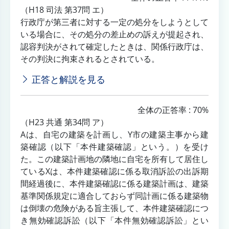
（H18 司法 第37問 エ）
行政庁が第三者に対する一定の処分をしようとして
いる場合に、その処分の差止めの訴えが提起され、
認容判決がされて確定したときは、関係行政庁は、
その判決に拘束されるとされている。
正答と解説を見る
全体の正答率 : 70%
（H23 共通 第34問 ア）
Aは、自宅の建築を計画し、Y市の建築主事から建
築確認（以下「本件建築確認」という。）を受け
た。この建築計画地の隣地に自宅を所有して居住し
ているXは、本件建築確認に係る取消訴訟の出訴期
間経過後に、本件建築確認に係る建築計画は、建築
基準関係規定に適合しておらず同計画に係る建築物
は倒壊の危険がある旨主張して、本件建築確認につ
き無効確認訴訟（以下「本件無効確認訴訟」とい