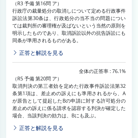
（R3 予備 第16問 ア）
行政庁の裁量処分の取消しについて定める行政事件
訴訟法第30条は、行政処分の当不当の問題につい
ては裁判所の審理権が及ばないという当然の原則を
明示したものであり、取消訴訟以外の抗告訴訟にも
同条が準用されるものがある。
正答と解説を見る
全体の正答率 : 76.1%
（R5 予備 第20問 ア）
取消判決の第三者効を定めた行政事件訴訟法第32
条第1項は、差止めの訴えにも準用されるから、A
が原告として提起したBの申請に対する許可処分の
差止めの訴えに係る請求を認容する判決が確定した
場合、当該判決の効力は、Bにも及ぶ。
正答と解説を見る