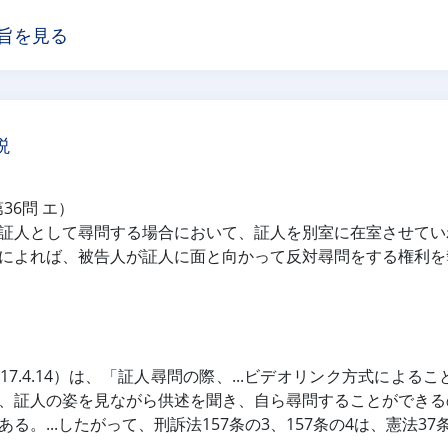
旨を見る
説
第36問 エ）
証人として尋問する場合において、証人を別室に在室させてい
によれば、被告人が証人に面と向かって反対尋問をする権利を
17.4.14）は、「証人尋問の際、...ビデオリンク方式によ
、証人の姿を見ながら供述を聞き、自ら尋問することができる
ある。...したがって、刑訴法157条の3、157条の4は、憲法