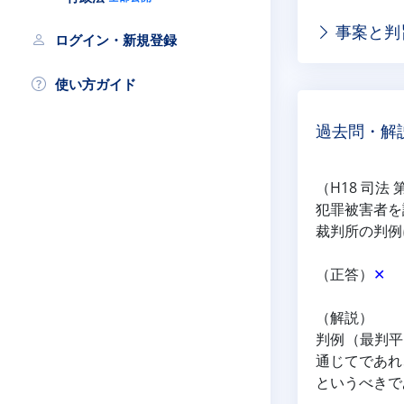
事案と判
ログイン・新規登録
使い方ガイド
過去問・解
（H18 司法 
犯罪被害者を
裁判所の判例
（正答）
✕
（解説）
判例（最判平
通じてであれ
というべきで