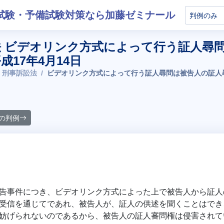
試験・予備試験対策なら加藤ゼミナール
法 ビデオリンク方式によって行う証人尋
成17年4月14日
 刑事訴訟法
ビデオリンク方式によって行う証人尋問は被告人の証人尋
の判例
告事件につき、ビデオリンク方式によった上で被告人から証人
受信を通じてであれ、被告人が、証人の供述を聞くことはでき
妨げられないのであるから、被告人の証人審問権は侵害されて