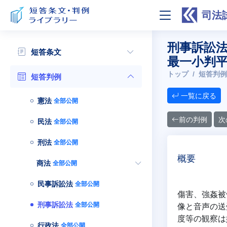
司法
刑事訴訟
短答条文
最一小判平
トップ
短答判例
短答判例
一覧に戻る
憲法
全部公開
前の判例
次
民法
全部公開
刑法
全部公開
概要
商法
全部公開
民事訴訟法
全部公開
傷害、強姦被
刑事訴訟法
全部公開
像と音声の送
度等の観察は
行政法
全部公開