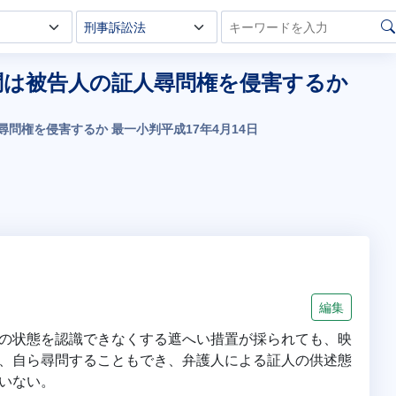
問は被告人の証人尋問権を侵害するか
問権を侵害するか 最一小判平成17年4月14日
編集
の状態を認識できなくする遮へい措置が採られても、映
、自ら尋問することもでき、弁護人による証人の供述態
いない。