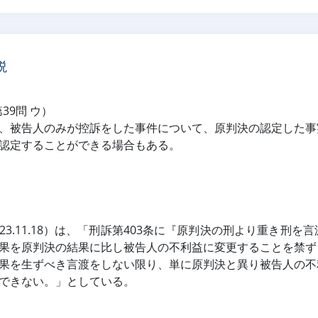
説
第39問 ウ）
、被告人のみが控訴をした事件について、原判決の認定した事
認定することができる場合もある。
23.11.18）は、「刑訴第403条に『原判決の刑より重き刑
果を原判決の結果に比し被告人の不利益に変更することを禁ず
果を生ずべき言渡をしない限り、単に原判決と異り被告人の不
できない。」としている。