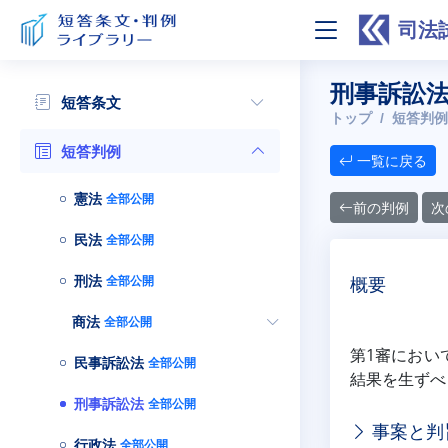
司法
刑事訴訟法
短答条文
トップ
短答判例
短答判例
一覧に戻る
憲法
全部公開
前の判例
次
民法
全部公開
刑法
全部公開
概要
商法
全部公開
第1審におい
民事訴訟法
全部公開
結果を生ずべ
刑事訴訟法
全部公開
事案と判
行政法
全部公開