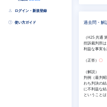
ログイン・新規登録
使い方ガイド
過去問・解
（H25 共通 
控訴裁判所は
利益な事実を
（正答）
〇
（解説）
判例（最判昭
わち判決の結
に不利益な結
ということは