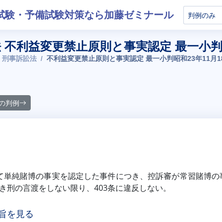
試験・予備試験対策なら加藤ゼミナール
 不利益変更禁止原則と事実認定 最一小判昭
 刑事訴訟法
不利益変更禁止原則と事実認定 最一小判昭和23年11月1
の判例
て単純賭博の事実を認定した事件につき、控訴審が常習賭博の
き刑の言渡をしない限り、403条に違反しない。
旨を見る