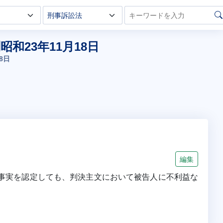
和23年11月18日
8日
編集
事実を認定しても、判決主文において被告人に不利益な