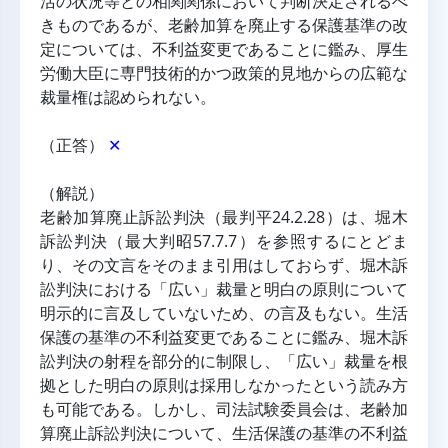
活の状況等との相関関係において判断決定されるべ
きものであるが、老齢加算を廃止する保護基準の改
定については、不利益変更であることに鑑み、厚生
労働大臣に専門技術的かつ政策的見地からの広範な
裁量権は認められない。
（正答） 
✕
（解説）
老齢加算廃止訴訟判決（最判平24.2.28）は、堀木
訴訟判決（最大判昭57.7.7）を参照するにとどま
り、その文言をそのまま引用はしておらず、堀木訴
訟判決における「広い」裁量と明白の原則について
明示的に言及していないため、の言及もない。生活
保護の基準の不利益変更であることに鑑み、堀木訴
訟判決の射程を部分的に制限し、「広い」裁量を根
拠とした明白の原則は採用しなかったという読み方
も可能である。しかし、司法試験委員会は、老齢加
算廃止訴訟判決について、生活保護の基準の不利益