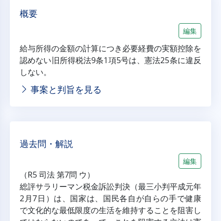
概要
編集
給与所得の金額の計算につき必要経費の実額控除を
認めない旧所得税法9条1項5号は、憲法25条に違反
しない。
事案と判旨を見る
過去問・解説
編集
（R5 司法 第7問 ウ）
総評サラリーマン税金訴訟判決（最三小判平成元年
2月7日）は、国家は、国民各自が自らの手で健康
で文化的な最低限度の生活を維持することを阻害し