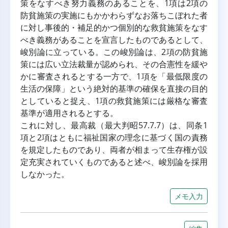
策をなすべき努力義務のあることを、1項は2項の
防貧施策の実施にもかかわらずなお落ちこぼれた者
に対し事後的・補足的かつ個別的な救貧施策をなす
べき義務があることを宣言したものであるとして、
峻別論に立っている。この峻別論は、2項の防貧施
策には広い立法裁量が認められ、その合憲性を緩や
かに審査されるとする一方で、1項を「最低限度の
生活の保障」という絶対的基準の確保を直接の目的
としていると捉え、1項の救貧施策には厳格な審査
基準が適用されるとする。
これに対し、最高裁（最大判昭57.7.7）は、同条1
項と2項はともに福祉国家の理念に基づく国の責務
を規定したものであり、両者が相まって生存権が設
定充実されていくものであると述べ、峻別論を採用
しなかった。
メモ入力