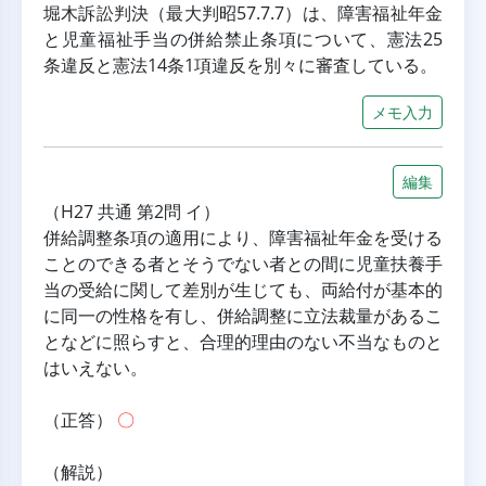
堀木訴訟判決（最大判昭57.7.7）は、障害福祉年金
と児童福祉手当の併給禁止条項について、憲法25
条違反と憲法14条1項違反を別々に審査している。
メモ入力
編集
（H27 共通 第2問 イ）
併給調整条項の適用により、障害福祉年金を受ける
ことのできる者とそうでない者との間に児童扶養手
当の受給に関して差別が生じても、両給付が基本的
に同一の性格を有し、併給調整に立法裁量があるこ
となどに照らすと、合理的理由のない不当なものと
はいえない。
（正答） 
〇
（解説）