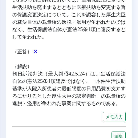
生活扶助を廃止するとともに医療扶助を変更する旨
の保護変更決定について、これを認容した厚生大臣
の裁決自体の裁量権の逸脱・濫用が争われたのでは
なく、生活保護法自体が憲法25条1項に違反すると
して争われた。
（正答） 
✕
（解説）
朝日訴訟判決（最大判昭42.5.24）は、生活保護法
自体の憲法25条1項違反ではなく、「本件生活扶助
基準が入院入所患者の最低限度の日用品費を支弁す
るにたりるとした厚生大臣の認定判断」の裁量権の
逸脱・濫用が争われた事案に関するものである。
メモ入力
編集