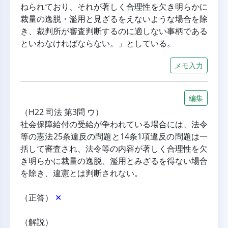
ねられており、それが著しく合理性を欠き明らかに
裁量の逸脱・濫用と見ざるをえないような場合を除
き、裁判所が審査判断するのに適しない事柄である
といわなければならない。」としている。
メモ入力
編集
（H22 司法 第3問 ウ）
社会保障給付の受給が争われている場合には、法令
等の憲法25条違反の問題と14条1項違反の問題は一
括して審査され、法令等の内容が著しく合理性を欠
き明らかに裁量の逸脱、濫用とみざるを得ない場合
を除き、違憲とは判断されない。
（正答） 
✕
（解説）