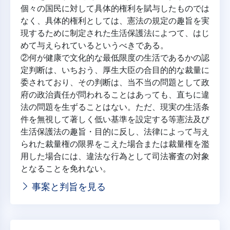
個々の国民に対して具体的権利を賦与したものでは
なく、具体的権利としては、憲法の規定の趣旨を実
現するために制定された生活保護法によつて、はじ
めて与えられているというべきである。
②何が健康で文化的な最低限度の生活であるかの認
定判断は、いちおう、厚生大臣の合目的的な裁量に
委されており、その判断は、当不当の問題として政
府の政治責任が問われることはあっても、直ちに違
法の問題を生ずることはない。ただ、現実の生活条
件を無視して著しく低い基準を設定する等憲法及び
生活保護法の趣旨・目的に反し、法律によって与え
られた裁量権の限界をこえた場合または裁量権を濫
用した場合には、違法な行為として司法審査の対象
となることを免れない。
事案と判旨を見る