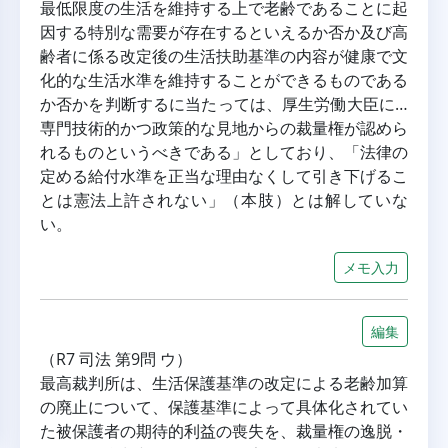
最低限度の生活を維持する上で老齢であることに起
因する特別な需要が存在するといえるか否か及び高
齢者に係る改定後の生活扶助基準の内容が健康で文
化的な生活水準を維持することができるものである
か否かを判断するに当たっては、厚生労働大臣に…
専門技術的かつ政策的な見地からの裁量権が認めら
れるものというべきである」としており、「法律の
定める給付水準を正当な理由なくして引き下げるこ
とは憲法上許されない」（本肢）とは解していな
い。
メモ入力
編集
（R7 司法 第9問 ウ）
最高裁判所は、生活保護基準の改定による老齢加算
の廃止について、保護基準によって具体化されてい
た被保護者の期待的利益の喪失を、裁量権の逸脱・