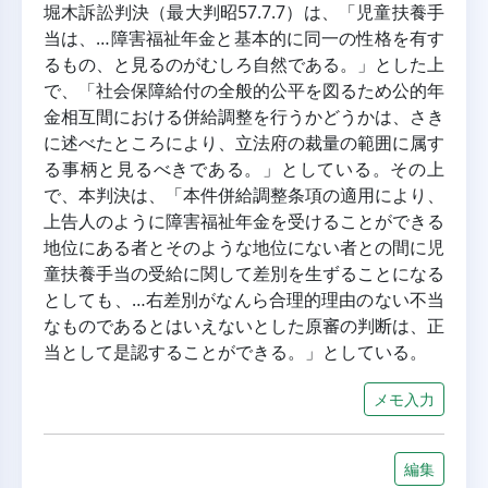
堀木訴訟判決（最大判昭57.7.7）は、「児童扶養手
当は、…障害福祉年金と基本的に同一の性格を有す
るもの、と見るのがむしろ自然である。」とした上
で、「社会保障給付の全般的公平を図るため公的年
金相互間における併給調整を行うかどうかは、さき
に述べたところにより、立法府の裁量の範囲に属す
る事柄と見るべきである。」としている。その上
で、本判決は、「本件併給調整条項の適用により、
上告人のように障害福祉年金を受けることができる
地位にある者とそのような地位にない者との間に児
童扶養手当の受給に関して差別を生ずることになる
としても、…右差別がなんら合理的理由のない不当
なものであるとはいえないとした原審の判断は、正
当として是認することができる。」としている。
メモ入力
編集