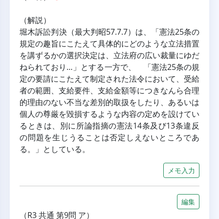
（解説）
堀木訴訟判決（最大判昭57.7.7）は、「憲法25条の
規定の趣旨にこたえて具体的にどのような立法措置
を講ずるかの選択決定は、立法府の広い裁量にゆだ
ねられており…」とする一方で、　「憲法25条の規
定の要請にこたえて制定された法令において、受給
者の範囲、支給要件、支給金額等につきなんら合理
的理由のない不当な差別的取扱をしたり、あるいは
個人の尊厳を毀損するような内容の定めを設けてい
るときは、別に所論指摘の憲法14条及び13条違反
の問題を生じうることは否定しえないところであ
る。」としている。
メモ入力
編集
（R3 共通 第9問 ア）