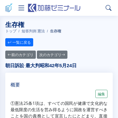
生存権
トップ
短答判例 憲法
生存権
一覧に戻る
前のカテゴリ
次のカテゴリ
朝日訴訟 最大判昭和42年5月24日
概要
編集
①憲法25条1項は、すべての国民が健康で文化的な
最低限度の生活を営み得るように国政を運営すべき
ことを国の責務として宣言したにとどまり、直接