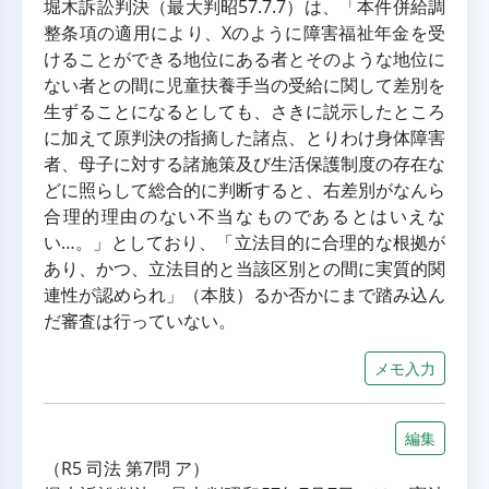
堀木訴訟判決（最大判昭57.7.7）は、「本件併給調
整条項の適用により、Xのように障害福祉年金を受
けることができる地位にある者とそのような地位に
ない者との間に児童扶養手当の受給に関して差別を
生ずることになるとしても、さきに説示したところ
に加えて原判決の指摘した諸点、とりわけ身体障害
者、母子に対する諸施策及び生活保護制度の存在な
どに照らして総合的に判断すると、右差別がなんら
合理的理由のない不当なものであるとはいえな
い…。」としており、「立法目的に合理的な根拠が
あり、かつ、立法目的と当該区別との間に実質的関
連性が認められ」（本肢）るか否かにまで踏み込ん
だ審査は行っていない。
メモ入力
編集
（R5 司法 第7問 ア）