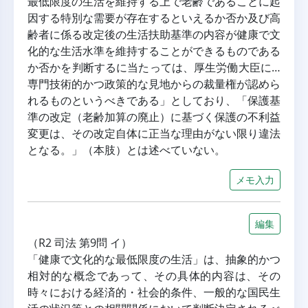
最低限度の生活を維持する上で老齢であることに起
因する特別な需要が存在するといえるか否か及び高
齢者に係る改定後の生活扶助基準の内容が健康で文
化的な生活水準を維持することができるものである
か否かを判断するに当たっては、厚生労働大臣に…
専門技術的かつ政策的な見地からの裁量権が認めら
れるものというべきである」としており、「保護基
準の改定（老齢加算の廃止）に基づく保護の不利益
変更は、その改定自体に正当な理由がない限り違法
となる。」（本肢）とは述べていない。
メモ入力
編集
（R2 司法 第9問 イ）
「健康で文化的な最低限度の生活」は、抽象的かつ
相対的な概念であって、その具体的内容は、その
時々における経済的・社会的条件、一般的な国民生