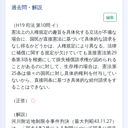
過去問・解説
編集
（H19 司法 第10問 イ）
憲法上の人権規定の趣旨を具体化する立法が不備な
場合に、国民が直接憲法に基づいて具体的な請求を
なし得るかどうかは、人権規定により異なる。法律
に補償に関する規定が欠けていても直接憲法第29
条第3項を根拠にして損失補償請求権が認められる
ことがあるのに対して、生存権の場合は、憲法第
25条は個々の国民に対し具体的権利を付与してい
ないから、直接同条に基づき具体的な給付請求をす
ることはできない。
（正答） 
〇
（解説）
河川附近地制限令事件判決（最大判昭43.11.27）