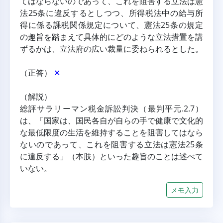
てはならないのであって、これを阻害する立法は憲
法25条に違反するとしつつ、所得税法中の給与所
得に係る課税関係規定について、憲法25条の規定
の趣旨を踏まえて具体的にどのような立法措置を講
ずるかは、立法府の広い裁量に委ねられるとした。
（正答） 
✕
（解説）
総評サラリーマン税金訴訟判決（最判平元.2.7）
は、「国家は、国民各自が自らの手で健康で文化的
な最低限度の生活を維持することを阻害してはなら
ないのであって、これを阻害する立法は憲法25条
に違反する」（本肢）といった趣旨のことは述べて
いない。
メモ入力