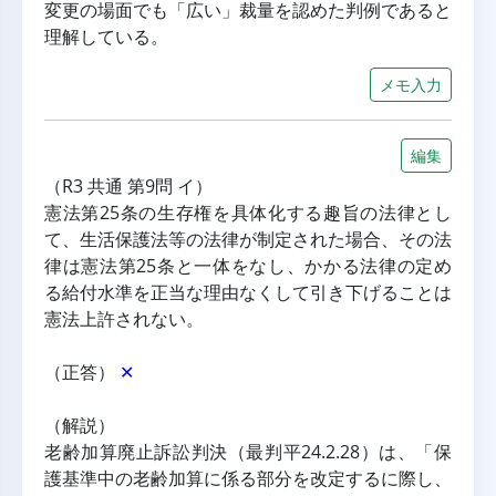
変更の場面でも「広い」裁量を認めた判例であると
理解している。
メモ入力
編集
（R3 共通 第9問 イ）
憲法第25条の生存権を具体化する趣旨の法律とし
て、生活保護法等の法律が制定された場合、その法
律は憲法第25条と一体をなし、かかる法律の定め
る給付水準を正当な理由なくして引き下げることは
憲法上許されない。
（正答） 
✕
（解説）
老齢加算廃止訴訟判決（最判平24.2.28）は、「保
護基準中の老齢加算に係る部分を改定するに際し、