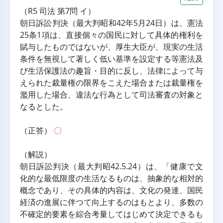
（R5 司法 第7問 イ）
朝日訴訟判決（最大判昭和42年5月24日）は、憲法
25条1項は、直接個々の国民に対して具体的権利を
賦与したものではないが、厚生大臣が、現実の生活
条件を無視して著しく低い基準を設定する等憲法及
び生活保護法の趣旨・目的に反し、法律によって与
えられた裁量権の限界をこえた場合または裁量権を
濫用した場合、違法な行為として司法審査の対象と
なるとした。
（正答） 
〇
（解説）
朝日訴訟判決（最大判昭42.5.24）は、「健康で文
化的な最低限度の生活なるものは、抽象的な相対的
概念であり、その具体的内容は、文化の発達、国民
経済の進展に伴つて向上するのはもとより、多数の
不確定的要素を綜合考量してはじめて決定できるも