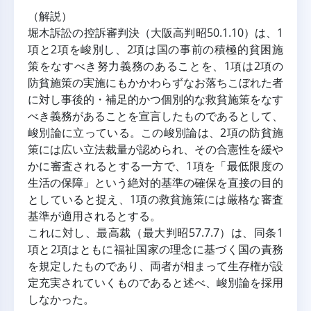
（解説）
堀木訴訟の控訴審判決（大阪高判昭50.1.10）は、1
項と2項を峻別し、2項は国の事前の積極的貧困施
策をなすべき努力義務のあることを、1項は2項の
防貧施策の実施にもかかわらずなお落ちこぼれた者
に対し事後的・補足的かつ個別的な救貧施策をなす
べき義務があることを宣言したものであるとして、
峻別論に立っている。この峻別論は、2項の防貧施
策には広い立法裁量が認められ、その合憲性を緩や
かに審査されるとする一方で、1項を「最低限度の
生活の保障」という絶対的基準の確保を直接の目的
としていると捉え、1項の救貧施策には厳格な審査
基準が適用されるとする。
これに対し、最高裁（最大判昭57.7.7）は、同条1
項と2項はともに福祉国家の理念に基づく国の責務
を規定したものであり、両者が相まって生存権が設
定充実されていくものであると述べ、峻別論を採用
しなかった。