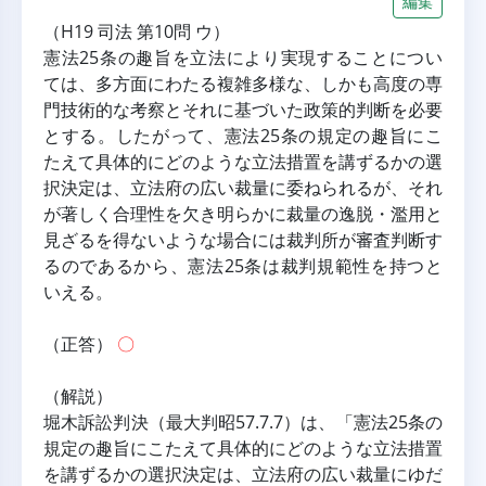
編集
（H19 司法 第10問 ウ）
憲法25条の趣旨を立法により実現することについ
ては、多方面にわたる複雑多様な、しかも高度の専
門技術的な考察とそれに基づいた政策的判断を必要
とする。したがって、憲法25条の規定の趣旨にこ
たえて具体的にどのような立法措置を講ずるかの選
択決定は、立法府の広い裁量に委ねられるが、それ
が著しく合理性を欠き明らかに裁量の逸脱・濫用と
見ざるを得ないような場合には裁判所が審査判断す
るのであるから、憲法25条は裁判規範性を持つと
いえる。
（正答） 
〇
（解説）
堀木訴訟判決（最大判昭57.7.7）は、「憲法25条の
規定の趣旨にこたえて具体的にどのような立法措置
を講ずるかの選択決定は、立法府の広い裁量にゆだ