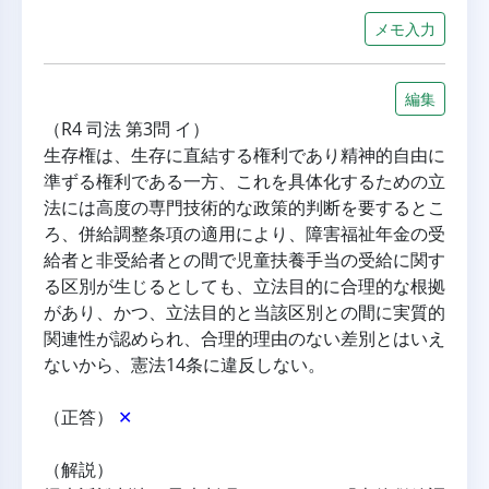
メモ入力
編集
（R4 司法 第3問 イ）
生存権は、生存に直結する権利であり精神的自由に
準ずる権利である一方、これを具体化するための立
法には高度の専門技術的な政策的判断を要するとこ
ろ、併給調整条項の適用により、障害福祉年金の受
給者と非受給者との間で児童扶養手当の受給に関す
る区別が生じるとしても、立法目的に合理的な根拠
があり、かつ、立法目的と当該区別との間に実質的
関連性が認められ、合理的理由のない差別とはいえ
ないから、憲法14条に違反しない。
（正答） 
✕
（解説）