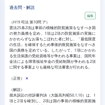
過去問・解説
編集
（H19 司法 第10問 ア）
憲法25条2項は事前の積極的防貧施策をなすべき国
の努力義務を定め、1項は2項の防貧施策の実施に
かかわらずなお落ちこぼれた者に対し、「最低限度
の生活」を確保するため事後的救貧施策をなすべき
国の責務を定めている。したがって、1項にかかわ
る生活保護の受給資格等が争われる事案は、国民年
金法による障害福祉年金の受給制限が争われる2項
に関する事案よりも厳格な司法審査が行われる。
（正答） 
✕
（解説）
堀木訴訟の控訴審判決（大阪高判昭50.1.10）は、1
項と2項を峻別し、2項は国の事前の積極的貧困施