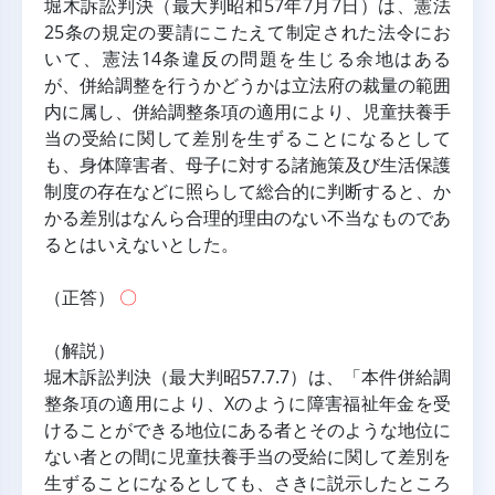
堀木訴訟判決（最大判昭和57年7月7日）は、憲法
25条の規定の要請にこたえて制定された法令にお
いて、憲法14条違反の問題を生じる余地はある
が、併給調整を行うかどうかは立法府の裁量の範囲
内に属し、併給調整条項の適用により、児童扶養手
当の受給に関して差別を生ずることになるとして
も、身体障害者、母子に対する諸施策及び生活保護
制度の存在などに照らして総合的に判断すると、か
かる差別はなんら合理的理由のない不当なものであ
るとはいえないとした。
（正答） 
〇
（解説）
堀木訴訟判決（最大判昭57.7.7）は、「本件併給調
整条項の適用により、Xのように障害福祉年金を受
けることができる地位にある者とそのような地位に
ない者との間に児童扶養手当の受給に関して差別を
生ずることになるとしても、さきに説示したところ