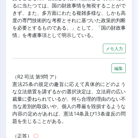
るに当たつては、国の財政事情を無視することがで
きず、また、多方面にわたる複雑多様な、しかも高
度の専門技術的な考察とそれに基づいた政策的判断
を必要とするものである。」として、「国の財政事
情」を考慮事項として明示している。
メモ入力
編集
（R2 司法 第9問 ア）
憲法25条の規定の趣旨に応えて具体的にどのよう
な立法措置を講ずるかの選択決定は、立法府の広い
裁量に委ねられているが、何ら合理的理由のない不
当な差別的取扱いや、個人の尊厳を毀損するような
内容の定めがあれば、憲法14条及び13条違反の問
題を生じることがある。
（正答） 
〇