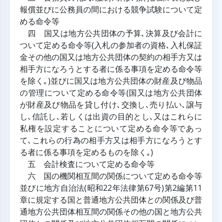
報償並びに公務員の間における競争試験について定
める命令等
四 国又は地方公共団体の予算､決算及び会計に
ついて定める命令等(入札の参加者の資格､入札保証
金その他の国又は地方公共団体の契約の相手方又は
相手方になろうとする者に係る事項を定める命令等
を除く｡)並びに国又は地方公共団体の財産及び物品
の管理について定める命令等(国又は地方公共団体
が財産及び物品を貸し付け､交換し､売り払い､譲与
し､信託し､若しくは出資の目的とし､又はこれらに
私権を設定することについて定める命令等であっ
て､これらの行為の相手方又は相手方になろうとす
る者に係る事項を定めるものを除く｡)
五 会計検査について定める命令等
六 国の機関相互間の関係について定める命令等
並びに地方自治法(昭和22年法律第67号)第2編第11
章に規定する国と普通地方公共団体との関係及び普
通地方公共団体相互間の関係その他の国と地方公共