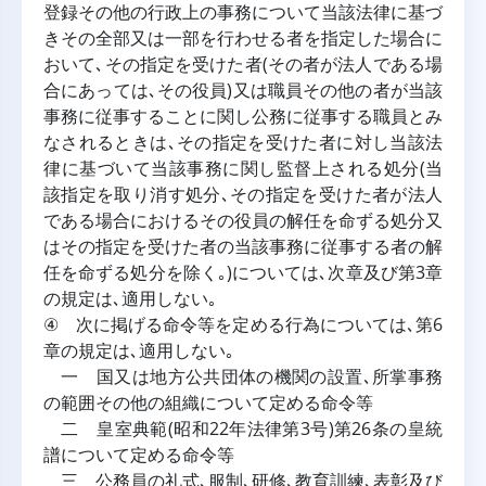
登録その他の行政上の事務について当該法律に基づ
きその全部又は一部を行わせる者を指定した場合に
おいて､その指定を受けた者(その者が法人である場
合にあっては､その役員)又は職員その他の者が当該
事務に従事することに関し公務に従事する職員とみ
なされるときは､その指定を受けた者に対し当該法
律に基づいて当該事務に関し監督上される処分(当
該指定を取り消す処分､その指定を受けた者が法人
である場合におけるその役員の解任を命ずる処分又
はその指定を受けた者の当該事務に従事する者の解
任を命ずる処分を除く｡)については､次章及び第3章
の規定は､適用しない｡
④ 次に掲げる命令等を定める行為については､第6
章の規定は､適用しない｡
一 国又は地方公共団体の機関の設置､所掌事務
の範囲その他の組織について定める命令等
二 皇室典範(昭和22年法律第3号)第26条の皇統
譜について定める命令等
三 公務員の礼式､服制､研修､教育訓練､表彰及び