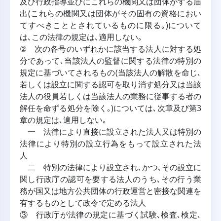
及び行政指導並びにこれらの機関又は団体がする届
出(これらの機関又は団体がその固有の資格におい
てすべきこととされているものに限る｡)について
は､この法律の規定は､適用しない｡
② 次の各号のいずれかに該当する法人に対する処
分であって､当該法人の監督に関する法律の特別の
規定に基づいてされるもの(当該法人の解散を命じ､
若しくは設立に関する認可を取り消す処分又は当該
法人の役員若しくは当該法人の業務に従事する者の
解任を命ずる処分を除く｡)については､次章及び第3
章の規定は､適用しない｡
一 法律により直接に設立された法人又は特別の
法律により特別の設立行為をもって設立された法
人
二 特別の法律により設立され､かつ､その設立に
関し行政庁の認可を要する法人のうち､その行う業
務が国又は地方公共団体の行政運営と密接な関連を
有するものとして政令で定める法人
③ 行政庁が法律の規定に基づく試験､検査､検定､