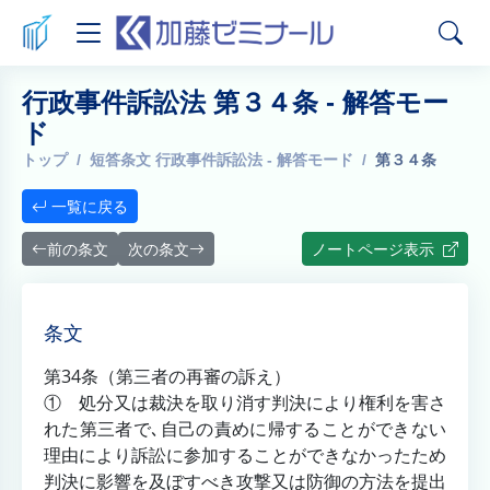
行政事件訴訟法 第３４条 - 解答モー
ド
トップ
短答条文 行政事件訴訟法 - 解答モード
第３４条
一覧に戻る
前の条文
次の条文
ノートページ表示
条文
第34条（第三者の再審の訴え）
① 処分又は裁決を取り消す判決により権利を害さ
れた第三者で､自己の責めに帰することができない
理由により訴訟に参加することができなかったため
判決に影響を及ぼすべき攻撃又は防御の方法を提出