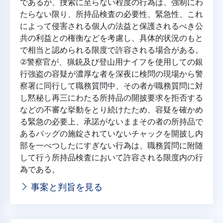
であるが、捜索に至らない程度の行為は、強制にわ
たらない限り、所持品検査の必要性、緊急性、これ
によって侵害される個人の法益と保護されるべき公
共の利益との権衡などを考慮し、具体的状況のもと
で相当と認められる限度で許容される場合がある。
②警察官が、猟銃及び登山用ナイフを使用しての銀
行強盗の容疑が濃厚な者を深夜に検問の現場から警
察署に同行して職務質問中、その者が職務質問に対
し黙秘し再三にわたる所持品の開披要求を拒否する
などの不審な挙動をとり続けたため、容疑を確かめ
る緊急の必要上、承諾がないままその者の所持品で
あるバッグの施錠されていないチャックを開披し内
部を一べつしたにすぎない行為は、職務質問に附随
して行う所持品検査において許容される限度内の行
為である。
事案と判旨を見る