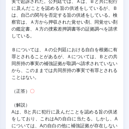
実で起訴された。公判廷では、Ａは、Ｂと共に犯行
に及んだことを認める旨の供述をしているが、Ｂ
は、自己の関与を否定する旨の供述をしている。検
察官は、Ａ方から押収された覚せい剤、同覚せい剤
の鑑定書、Ａ方の捜索差押調書等の証拠調べを請求
している。
Ｂについては、Ａの公判廷における自白を根拠に有
罪とされることがあるが、Ａについては、Ｂとの共
同所持の事実の補強証拠が取調べ請求されていない
から、このままでは共同所持の事実で有罪とされる
ことはない。
（正答）
〇
（解説）
Aは、Bと共に犯行に及んだことを認める旨の供述
をしており、これはAの自白に当たる。しかし、A
については、Aの自白の他に補強証拠が存在しない