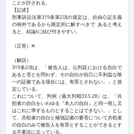
ことが許される。
【記述】
刑事訴訟法第319条第2項の規定は、自由心証主義
の例外であるから限定的に解すべきで あると考え
ると、結論Ⅰに結び付きやすい。
（正答）
✕
（解説）
319条2項は、「被告人は、公判廷における自白で
あると否とを問わず、その自白が自己に不利益な唯
一の証拠である場合には、有罪とされない。」と規
定している。
これについて、判例（最大判昭33.5.28）は、「共
犯者の自白をいわゆる『本人の自白』と同一視し又
はこれに準ずるものとすることはできない。」とし
て、共犯者の自白と補強証拠の要否について共犯者
の自白のみで被告人を有罪とすることができるとす
る不要説に立っている。