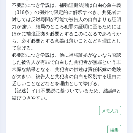
不要説につき学説は、補強証拠法則は自由心象主義
（318条）の例外で限定的に解釈すべき、共犯者に
対しては反対尋問が可能で被告人の自白よりも証明
力が強い、結局のところ犯罪の証明に至るためには
ほかに補強証拠を必要とするこのになるであろうか
ら、必ず必要とする意義は薄いことなどを理由とし
て挙げる。
必要説につき学説は、他に補強証拠がないなら否認
した被告人が有罪で自白した共犯者が無罪という非
常識な結果となる、共犯者の供述は責任転嫁の危険
が大きい、被告人と共犯者の自白を区別する理由に
乏しいことなどなどを理由として挙げる。
【記述】イは不要説に基づいているため、結論Ⅲと
結びつきやすい。
メモ入力
編集