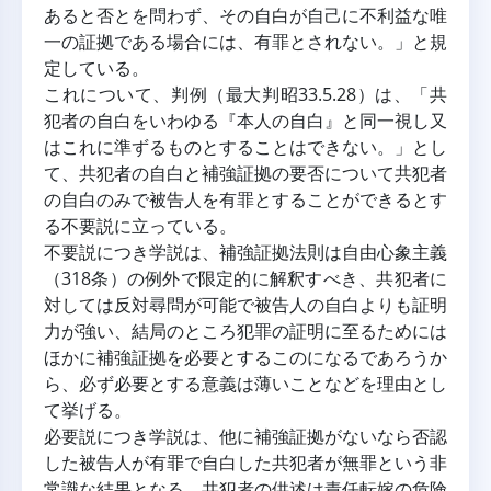
あると否とを問わず、その自白が自己に不利益な唯
一の証拠である場合には、有罪とされない。」と規
定している。
これについて、判例（最大判昭33.5.28）は、「共
犯者の自白をいわゆる『本人の自白』と同一視し又
はこれに準ずるものとすることはできない。」とし
て、共犯者の自白と補強証拠の要否について共犯者
の自白のみで被告人を有罪とすることができるとす
る不要説に立っている。
不要説につき学説は、補強証拠法則は自由心象主義
（318条）の例外で限定的に解釈すべき、共犯者に
対しては反対尋問が可能で被告人の自白よりも証明
力が強い、結局のところ犯罪の証明に至るためには
ほかに補強証拠を必要とするこのになるであろうか
ら、必ず必要とする意義は薄いことなどを理由とし
て挙げる。
必要説につき学説は、他に補強証拠がないなら否認
した被告人が有罪で自白した共犯者が無罪という非
常識な結果となる、共犯者の供述は責任転嫁の危険