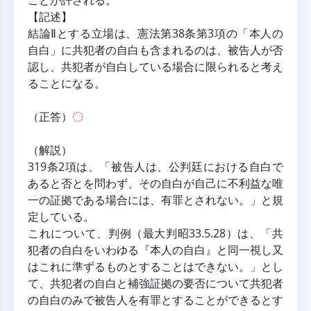
ことが許される。
【記述】
結論Ⅱとする立場は、憲法第38条第3項の「本人の
自白」に共犯者の自白も含まれるのは、被告人が否
認し、共犯者が自白している場合に限られると考え
ることになる。
（正答）
〇
（解説）
319条2項は、「被告人は、公判廷における自白で
あると否とを問わず、その自白が自己に不利益な唯
一の証拠である場合には、有罪とされない。」と規
定している。
これについて、判例（最大判昭33.5.28）は、「共
犯者の自白をいわゆる『本人の自白』と同一視し又
はこれに準ずるものとすることはできない。」とし
て、共犯者の自白と補強証拠の要否について共犯者
の自白のみで被告人を有罪とすることができるとす