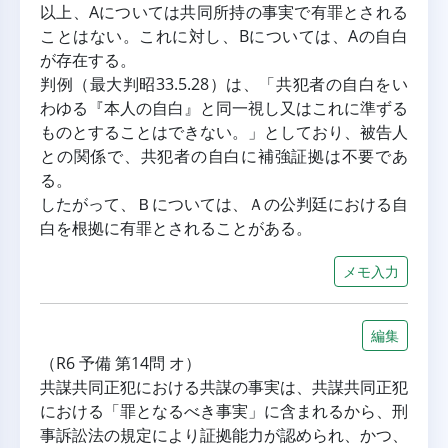
以上、Aについては共同所持の事実で有罪とされる
ことはない。これに対し、Bについては、Aの自白
が存在する。
判例（最大判昭33.5.28）は、「共犯者の自白をい
わゆる『本人の自白』と同一視し又はこれに準ずる
ものとすることはできない。」としており、被告人
との関係で、共犯者の自白に補強証拠は不要であ
る。
したがって、Ｂについては、Ａの公判廷における自
白を根拠に有罪とされることがある。
メモ入力
編集
（R6 予備 第14問 オ）
共謀共同正犯における共謀の事実は、共謀共同正犯
における「罪となるべき事実」に含まれるから、刑
事訴訟法の規定により証拠能力が認められ、かつ、