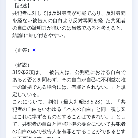
【記述】
共犯者に対しては反対尋問が可能であり、反対尋問
を経ない被告人の自白より反対尋問を経 た共犯者
の自白の証明力が強いのは当然であると考えると、
結論Ⅰに結び付きやすい。
（正答）
✕
（解説）
319条2項は、「被告人は、公判廷における自白で
あると否とを問わず、その自白が自己に不利益な唯
一の証拠である場合には、有罪とされない。」と規
定している。
これについて、判例（最大判昭33.5.28）は、「共
犯者の自白をいわゆる『本人の自白』と同一視し又
はこれに準ずるものとすることはできない。」とし
て、共犯者の自白と補強証拠の要否について共犯者
の自白のみで被告人を有罪とすることができるとす