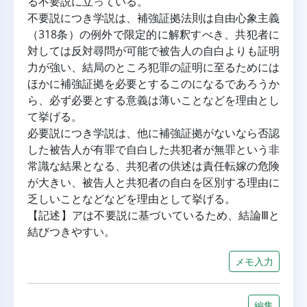
る不要説に立っている。
不要説につき学説は、補強証拠法則は自由心象主義
（318条）の例外で限定的に解釈すべき、共犯者に
対しては反対尋問が可能で被告人の自白よりも証明
力が強い、結局のところ犯罪の証明に至るためには
ほかに補強証拠を必要とするこのになるであろうか
ら、必ず必要とする意義は薄いことなどを理由とし
て挙げる。
必要説につき学説は、他に補強証拠がないなら否認
した被告人が有罪で自白した共犯者が無罪という非
常識な結果となる、共犯者の供述は責任転嫁の危険
が大きい、被告人と共犯者の自白を区別する理由に
乏しいことなどなどを理由として挙げる。
【記述】アは不要説に基づいているため、結論Ⅲと
結びつきやすい。
メモ入力
編集