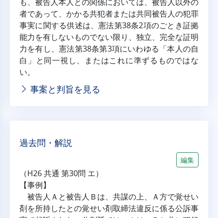
も、被告人本人との関係においては、被告人以外の
者であって、かかる共犯者または共同被告人の犯罪
事実に関する供述は、憲法第38条2項のごとき証拠
能力を有しないものでない限り、独立、完全な証明
力を有し、憲法第38条第3項にいわゆる「本人の自
白」と同一視し、またはこれに準ずるものではな
い。
事案と判旨を見る
過去問・解説
編集
（H26 共通 第30問 エ）
【事例】
 被告人Ａと被告人Ｂは、共謀の上、Ａ方で覚せい
剤を所持したとの覚せい剤取締法違反に係る公訴事