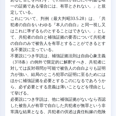
一の証拠である場合には、有罪とされない。」と規
定している。
これについて、判例（最大判昭33.5.28）は、「共
犯者の自白をいわゆる『本人の自白』と同一視し又
はこれに準ずるものとすることはできない。」とし
て、共犯者の自白と補強証拠の要否について共犯者
の自白のみで被告人を有罪とすることができるとす
る不要説に立っている。
不要説につき学説は、補強証拠法則は自由心象主義
（318条）の例外で限定的に解釈すべき、共犯者に
対しては反対尋問が可能で被告人の自白よりも証明
力が強い、結局のところ犯罪の証明に至るためには
ほかに補強証拠を必要とするこのになるであろうか
ら、必ず必要とする意義は薄いことなどを理由とし
て挙げる。
必要説につき学説は、他に補強証拠がないなら否認
した被告人が有罪で自白した共犯者が無罪という非
常識な結果となる、共犯者の供述は責任転嫁の危険