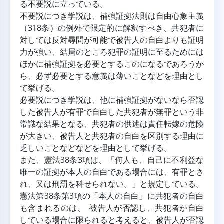
る不要説に立っている。
不要説につき学説は、補強証拠法則は自由心象主義
（318条）の例外で限定的に解釈すべき、共犯者に
対しては反対尋問が可能で被告人の自白よりも証明
力が強い、結局のところ犯罪の証明に至るためには
ほかに補強証拠を必要とするこのになるであろうか
ら、必ず必要とする意義は薄いことなどを理由とし
て挙げる。
必要説につき学説は、他に補強証拠がないなら否認
した被告人が有罪で自白した共犯者が無罪という非
常識な結果となる、共犯者の供述は責任転嫁の危険
が大きい、被告人と共犯者の自白を区別する理由に
乏しいことなどなどを理由として挙げる。
また、憲法38条3項は、「何人も、自己に不利益な
唯一の証拠が本人の自白である場合には、有罪とさ
れ、又は刑罰を科せられない。」と規定している。
憲法第38条第3項の「本人の自白」に共犯者の自白
も含まれるのは、 被告人が否認し、共犯者が自白
している場合に限られると考えると、被告人が否認