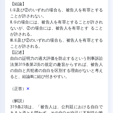
【結論】
Ⅰ.①及び②のいずれの場合も、被告人を有罪とする
ことが許されない。
Ⅱ.①の場合には、被告人を有罪とすることが許され
ないが、②の場合には、被告人を有罪とす ること
が許される。
Ⅲ.①及び②のいずれの場合も、被告人を有罪とする
ことが許される。
【記述】
自白の証明力の過大評価を防止するという刑事訴訟
法第319条第2項の規定の趣旨からすれば、被告人
の自白と共犯者の自白を区別する理由がないと考え
ると、結論Ⅲに結び付きやすい。
（正答）
✕
（解説）
319条2項は、「被告人は、公判廷における自白で
あると否とを問わず、その自白が自己に不利益な唯