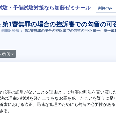
試験・予備試験対策なら加藤ゼミナール
 第1審無罪の場合の控訴審での勾留の可否 
 刑事訴訟法
第1審無罪の場合の控訴審での勾留の可否 最一小決平成1
の判例
が犯罪の証明がないことを理由として無罪の判決を言い渡し
決の理由の検討を経た上でもなお罪を犯したことを疑うに足
訴審における適正、迅速な審理のためにも勾留の必要性がある
きる。