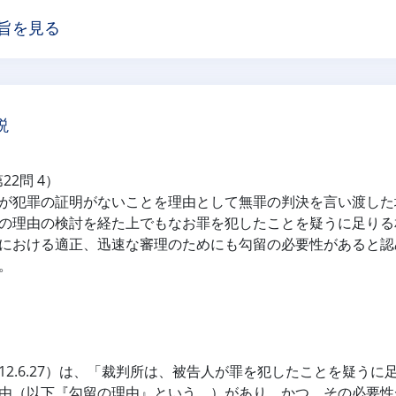
旨を見る
説
第22問 4）
が犯罪の証明がないことを理由として無罪の判決を言い渡した
の理由の検討を経た上でもなお罪を犯したことを疑うに足りる
における適正、迅速な審理のためにも勾留の必要性があると認
。
12.6.27）は、「裁判所は、被告人が罪を犯したことを疑うに
由（以下『勾留の理由』という。）があり、かつ、その必要性