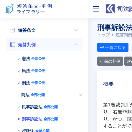
司法
刑事訴訟法
短答条文
トップ
短答判例
短答判例
一覧に戻る
憲法
全部公開
前の判例
次
民法
全部公開
刑法
全部公開
概要
商法
全部公開
第1審裁判所
民事訴訟法
全部公開
り、右無罪判
り、かつ、控
刑事訴訟法
全部公開
することがで
行政法
全部公開