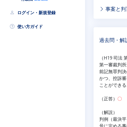
事案と判
ログイン・新規登録
使い方ガイド
過去問・解
（H19 司法 
第一審裁判所
前記無罪判決
かつ、控訴審
ことができる
（正答）
〇
（解説）
判例（最決平
号に定める事