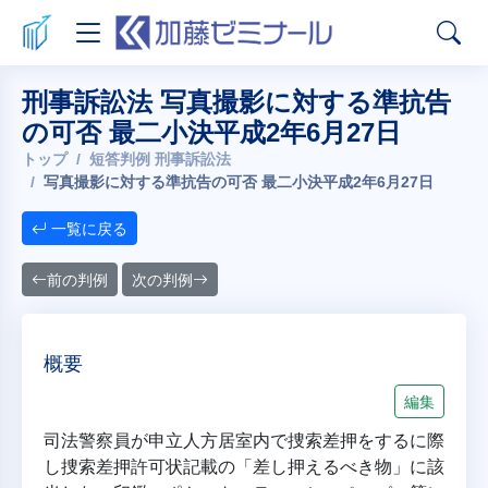
刑事訴訟法 写真撮影に対する準抗告
の可否 最二小決平成2年6月27日
トップ
短答判例 刑事訴訟法
写真撮影に対する準抗告の可否 最二小決平成2年6月27日
一覧に戻る
前の判例
次の判例
概要
編集
司法警察員が申立人方居室内で捜索差押をするに際
し捜索差押許可状記載の「差し押えるべき物」に該